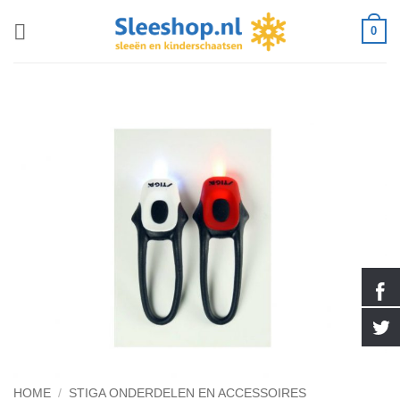
Ga
0
naar
inhoud
HOME
/
STIGA ONDERDELEN EN ACCESSOIRES