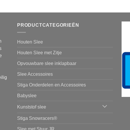
PRODUCTCATEGORIEËN
n
Houten Slee
s
Houten Slee met Zitje
e
Opvouwbare slee inklapbaar
Slee Accessoires
ilig
Stiga Onderdelen en Accessoires
Babyslee
Kunststof slee
Stiga Snowracers®
Slee met Stuur JR