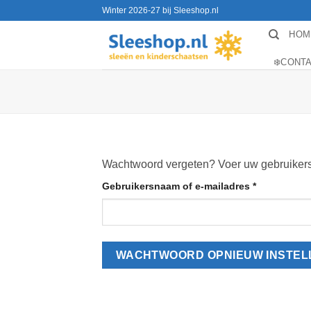
Ga
Winter 2026-27 bij Sleeshop.nl
naar
HOM
inhoud
❄️CONT
Wachtwoord vergeten? Voer uw gebruikersna
Vereist
Gebruikersnaam of e-mailadres
*
WACHTWOORD OPNIEUW INSTEL