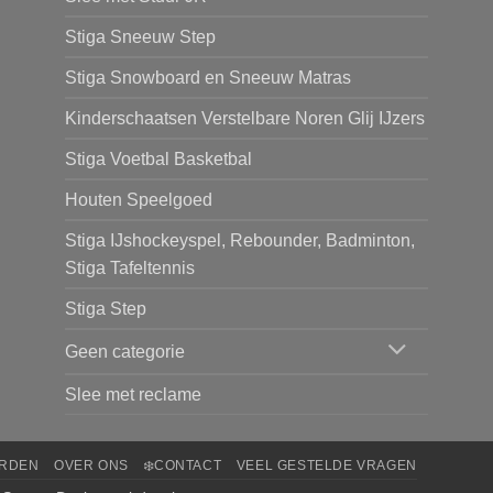
Stiga Sneeuw Step
Stiga Snowboard en Sneeuw Matras
Kinderschaatsen Verstelbare Noren Glij IJzers
Stiga Voetbal Basketbal
Houten Speelgoed
Stiga IJshockeyspel, Rebounder, Badminton,
Stiga Tafeltennis
Stiga Step
Geen categorie
Slee met reclame
ARDEN
OVER ONS
❄️CONTACT
VEEL GESTELDE VRAGEN