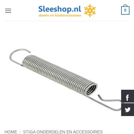
Ga
0
naar
inhoud
HOME
/
STIGA ONDERDELEN EN ACCESSOIRES