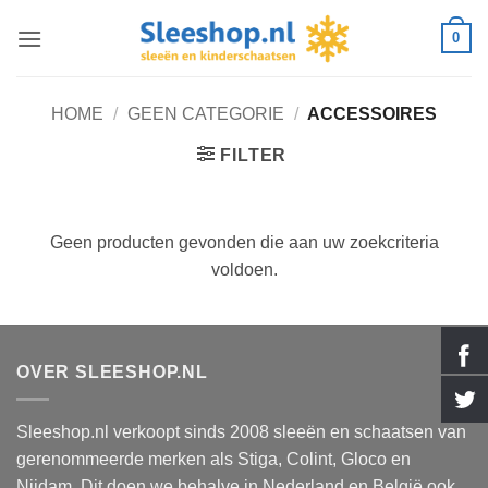
Ga
0
naar
inhoud
HOME
/
GEEN CATEGORIE
/
ACCESSOIRES
FILTER
Geen producten gevonden die aan uw zoekcriteria
voldoen.
OVER SLEESHOP.NL
Sleeshop.nl verkoopt sinds 2008 sleeën en schaatsen van
gerenommeerde merken als Stiga, Colint, Gloco en
Nijdam. Dit doen we behalve in Nederland en België ook