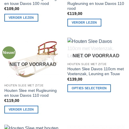
en touw Davos 100 rood
Rugleuning en touw Davos 110
rood
€
109,00
€
119,00
VERDER LEZEN
VERDER LEZEN
Nieuw!
NIET OP VOORRAAD
NIET OP VOORRAAD
HOUTEN SLEE MET ZITJE
Houten Slee Davos 110cm met
Voetenzak, Leuning en Touw
€
139,00
HOUTEN SLEE MET ZITJE
OPTIES SELECTEREN
Houten Slee met Rugleuning
Dit
en touw Davos 110 rood
€
119,00
product
heeft
VERDER LEZEN
meerdere
variaties.
Deze