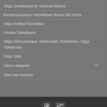
Stiga Snowboard en Sneeuw Matras
Kinderschaatsen Verstelbare Noren Glij IJzers
Stiga Voetbal Basketbal
Houten Speelgoed
Stiga IJshockeyspel, Rebounder, Badminton, Stiga
Tafeltennis
Stiga Step
Geen categorie
Slee met reclame
IDeal
Bancontact