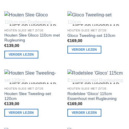
op
de
productpagina
NIET OP VOORRAAD
NIET OP VOORRAAD
HOUTEN SLEE MET ZITJE
HOUTEN SLEE MET ZITJE
Houten Slee Gloco 110cm met
Gloco Tweeling-set 110cm
Rugleuning
€
169,00
€
139,00
VERDER LEZEN
VERDER LEZEN
NIET OP VOORRAAD
NIET OP VOORRAAD
HOUTEN SLEE MET ZITJE
HOUTEN SLEE MET ZITJE
Houten Slee Tweeling-set
Rodelslee ‘Gloco’ 115cm
120cm
Essenhout met Rugleuning
€
139,00
€
169,00
VERDER LEZEN
VERDER LEZEN