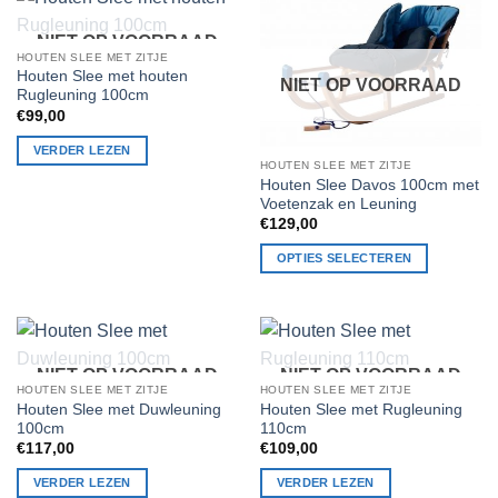
optie
kan
NIET OP VOORRAAD
gekozen
HOUTEN SLEE MET ZITJE
Houten Slee met houten
worden
NIET OP VOORRAAD
Rugleuning 100cm
op
€
99,00
de
productpagina
VERDER LEZEN
HOUTEN SLEE MET ZITJE
Houten Slee Davos 100cm met
Voetenzak en Leuning
€
129,00
OPTIES SELECTEREN
Dit
product
heeft
meerdere
NIET OP VOORRAAD
NIET OP VOORRAAD
variaties.
HOUTEN SLEE MET ZITJE
HOUTEN SLEE MET ZITJE
Deze
Houten Slee met Duwleuning
Houten Slee met Rugleuning
optie
100cm
110cm
kan
€
117,00
€
109,00
gekozen
VERDER LEZEN
VERDER LEZEN
worden