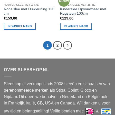
Nieuw
HOUTEN SLEE MET ZITJE
HOUTEN SLEE MET ZITJE
Rodelslee met Duwleuning 120
Kinderslee Opvouwbaar met
cm
Rugsteun 100cm
€
159,00
€
129,00
IN WINKELMAND
IN WINKELMAND
1
2
OVER SLEESHOP.NL
Sleeshop.nl verkoopt sinds 2008 sleeën en schaatsen van
gerenommeerde merken als Stiga, Colint, Gloco en
Nijdam. Dit doen we behalve in Nederland en België ook
in Frankrijk, Italië, GB, USA en Canada. Wij danken u voor
uw tijd en belangstelling! Veilig betalen met:
&