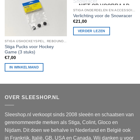
NIET OP VOORRAAD
STIGA ONDERDELEN EN ACCESSOIRES
Verlichting voor de Snowracer
€
21,00
VERDER LEZEN
STIGA IJSHOCKEYSPEL, REBOUNDER, BADMINTON, STIGA TAFELTENNIS
Stiga Pucks voor Hockey
Game (3 stuks)
€
7,00
IN WINKELMAND
OVER SLEESHOP.NL
Sleeshop.nl verkoopt sinds 2008 sleeën en schaatsen van
gerenommeerde merken als Stiga, Colint, Gloco en
Nijdam. Dit doen we behalve in Nederland en België ook
in Frankrijk, Italië, GB, USA en Canada. Wij danken u voor