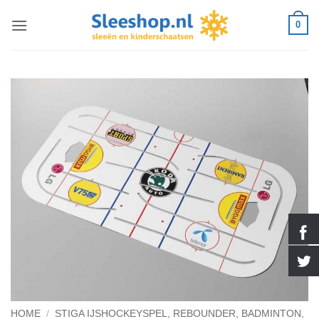
Ga
0
naar
inhoud
HOME
/
STIGA IJSHOCKEYSPEL, REBOUNDER, BADMINTON,