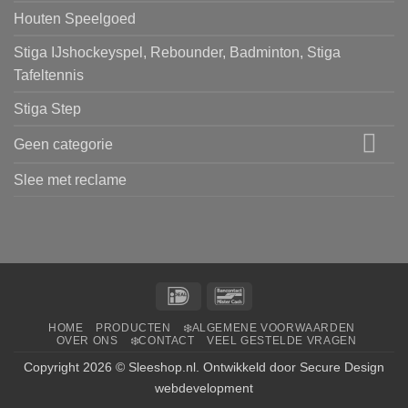
Houten Speelgoed
Stiga IJshockeyspel, Rebounder, Badminton, Stiga
Tafeltennis
Stiga Step
Geen categorie
Slee met reclame
IDeal
Bancontact
HOME
PRODUCTEN
❄️ALGEMENE VOORWAARDEN
OVER ONS
❄️CONTACT
VEEL GESTELDE VRAGEN
Copyright 2026 ©
Sleeshop.nl
. Ontwikkeld door
Secure Design
webdevelopment