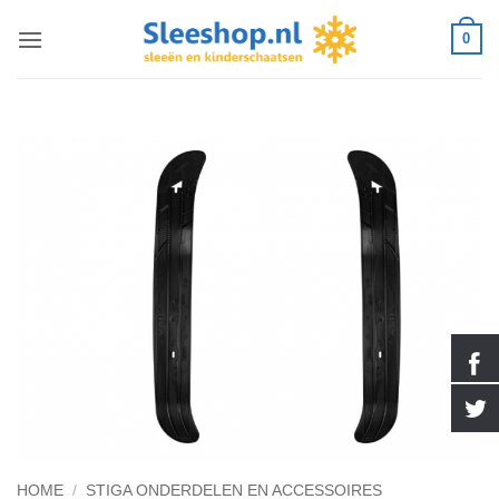
Ga
0
naar
inhoud
HOME
/
STIGA ONDERDELEN EN ACCESSOIRES