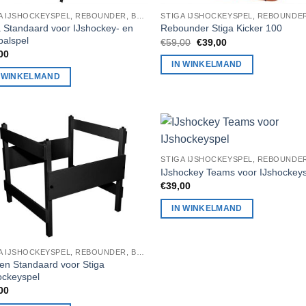
STIGA IJSHOCKEYSPEL, REBOUNDER, BADMINTON, STIGA TAFELTENNIS
a Standaard voor IJshockey- en
Rebounder Stiga Kicker 100
balspel
Oorspronkelijke
Huidige
€
59,00
€
39,00
prijs
prijs
00
was:
is:
IN WINKELMAND
€59,00.
€39,00.
N WINKELMAND
IJshockey Teams voor IJshockey
€
39,00
IN WINKELMAND
STIGA IJSHOCKEYSPEL, REBOUNDER, BADMINTON, STIGA TAFELTENNIS
en Standaard voor Stiga
ockeyspel
00