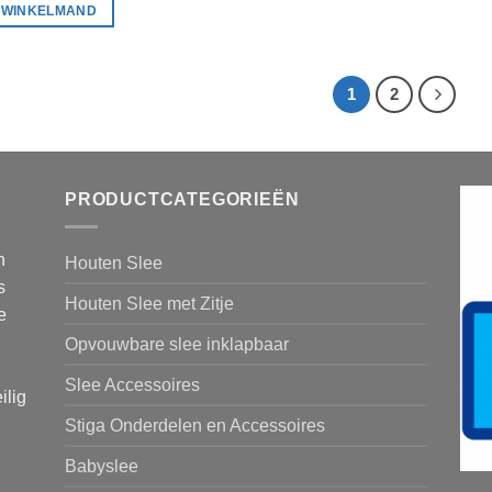
N WINKELMAND
1
2
PRODUCTCATEGORIEËN
n
Houten Slee
s
Houten Slee met Zitje
e
Opvouwbare slee inklapbaar
Slee Accessoires
ilig
Stiga Onderdelen en Accessoires
Babyslee