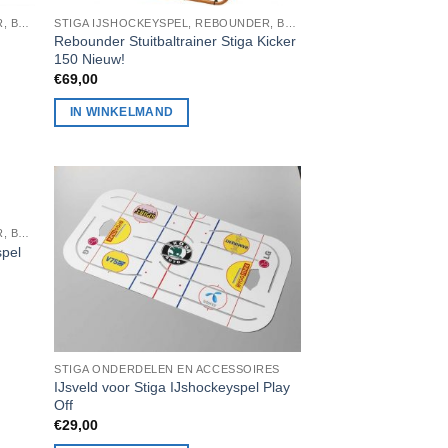
STIGA IJSHOCKEYSPEL, REBOUNDER, BADMINTON, STIGA TAFELTENNIS
STIGA IJSHOCKEYSPEL, REBOUNDER, BADMINTON, STIGA TAFELTENNIS
Rebounder Stuitbaltrainer Stiga Kicker
150 Nieuw!
€
69,00
IN WINKELMAND
STIGA IJSHOCKEYSPEL, REBOUNDER, BADMINTON, STIGA TAFELTENNIS
spel
STIGA ONDERDELEN EN ACCESSOIRES
IJsveld voor Stiga IJshockeyspel Play
Off
€
29,00