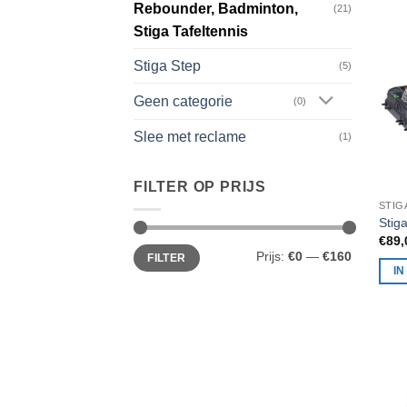
Rebounder, Badminton,
(21)
Stiga Tafeltennis
Stiga Step
(5)
Geen categorie
(0)
Slee met reclame
(1)
FILTER OP PRIJS
Stig
€
89,
Min.
Max.
Prijs:
€0
—
€160
FILTER
prijs
prijs
I