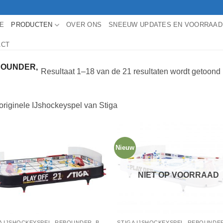
E
PRODUCTEN
OVER ONS
SNEEUW UPDATES EN VOORRAAD
ACT
BOUNDER,
Resultaat 1–18 van de 21 resultaten wordt getoond
originele IJshockeyspel van Stiga
Nieuw
NIET OP VOORRAAD
STIGA IJSHOCKEYSPEL, REBOUNDER, BADMINTON, STIGA TAFELTENNIS