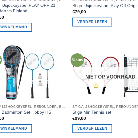
a IJsjockeyspel PLAY OFF 21
Stiga IJsjockeyspel Play Off Origi
en vs Finland
€
79,00
00
VERDER LEZEN
N WINKELMAND
w
Nieuw
NIET OP VOORRAAD
STIGA IJSHOCKEYSPEL, REBOUNDER, BADMINTON, STIGA TAFELTENNIS
a Badminton Set Hobby HS
Stiga MiniTennis set
00
€
99,00
N WINKELMAND
VERDER LEZEN