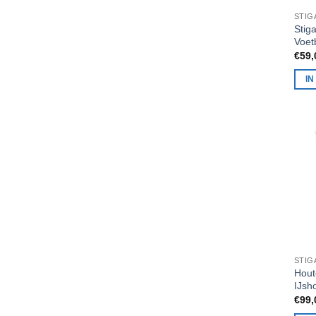
Stig
Voet
€
59,
I
Hout
IJsh
€
99,