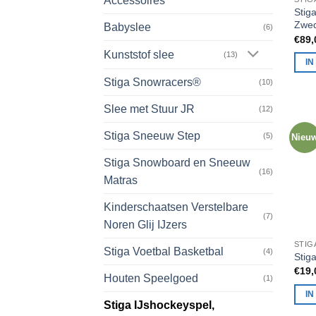
Accessoires
Stig
Zwed
Babyslee
(6)
€
89,
Kunststof slee
(13)
I
Stiga Snowracers®
(10)
Slee met Stuur JR
(12)
Stiga Sneeuw Step
(5)
Nieu
Stiga Snowboard en Sneeuw
(16)
Matras
Kinderschaatsen Verstelbare
(7)
Noren Glij IJzers
Stiga Voetbal Basketbal
(4)
Stig
€
19,
Houten Speelgoed
(1)
I
Stiga IJshockeyspel,