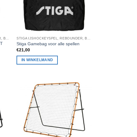
STIGA IJSHOCKEYSPEL, REBOUNDER, BADMINTON, STIGA TAFELTENNIS
STIGA IJSHOCKEYSPEL, REBOUNDER, BADMINTON, STIGA TAFELTENNIS
3T
Stiga Gamebag voor alle spellen
€
21,00
IN WINKELMAND