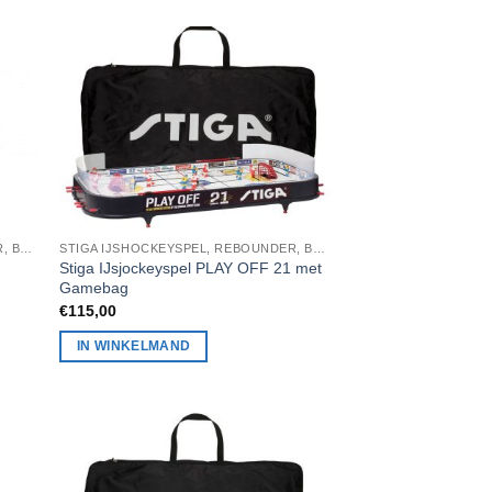
STIGA IJSHOCKEYSPEL, REBOUNDER, BADMINTON, STIGA TAFELTENNIS
STIGA IJSHOCKEYSPEL, REBOUNDER, BADMINTON, STIGA TAFELTENNIS
Stiga IJsjockeyspel PLAY OFF 21 met
Gamebag
€
115,00
IN WINKELMAND