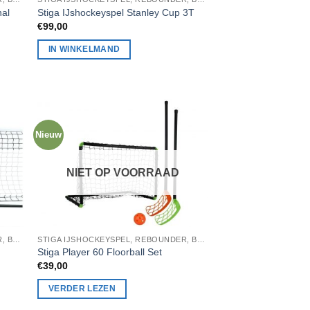
nal
Stiga IJshockeyspel Stanley Cup 3T
€
99,00
IN WINKELMAND
Nieuw
NIET OP VOORRAAD
STIGA IJSHOCKEYSPEL, REBOUNDER, BADMINTON, STIGA TAFELTENNIS
STIGA IJSHOCKEYSPEL, REBOUNDER, BADMINTON, STIGA TAFELTENNIS
Stiga Player 60 Floorball Set
€
39,00
VERDER LEZEN