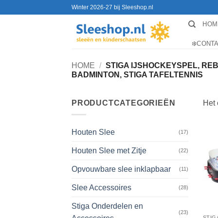
Ga
Winter 2026-27 bij Sleeshop.nl
naar
HOM
inhoud
❄️CONT
HOME
/
STIGA IJSHOCKEYSPEL, RE
BADMINTON, STIGA TAFELTENNIS
PRODUCTCATEGORIEËN
Het 
Houten Slee
(17)
Houten Slee met Zitje
(22)
Opvouwbare slee inklapbaar
(11)
Slee Accessoires
(28)
Stiga Onderdelen en
(23)