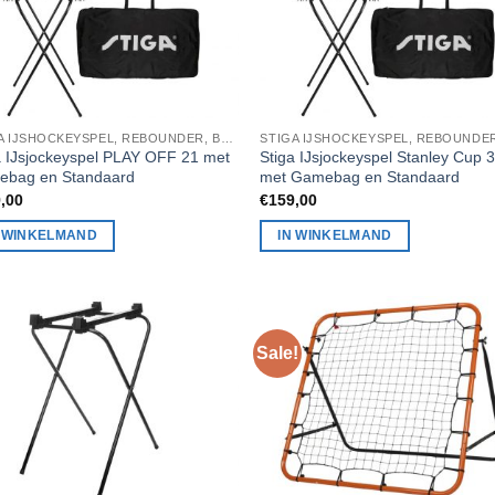
STIGA IJSHOCKEYSPEL, REBOUNDER, BADMINTON, STIGA TAFELTENNIS
a IJsjockeyspel PLAY OFF 21 met
Stiga IJsjockeyspel Stanley Cup 
bag en Standaard
met Gamebag en Standaard
,00
€
159,00
N WINKELMAND
IN WINKELMAND
Sale!