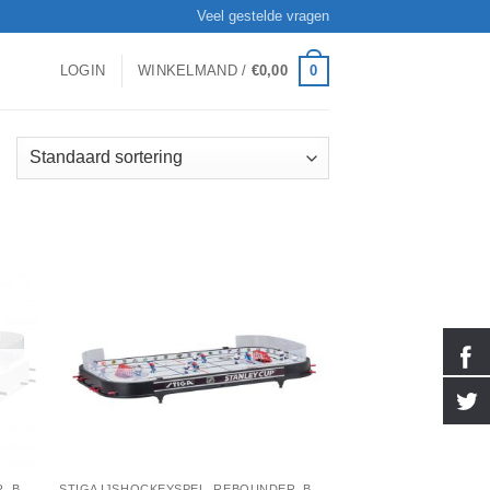
Veel gestelde vragen
0
LOGIN
WINKELMAND /
€
0,00
STIGA IJSHOCKEYSPEL, REBOUNDER, BADMINTON, STIGA TAFELTENNIS
STIGA IJSHOCKEYSPEL, REBOUNDER, BADMINTON, STIGA TAFELTENNIS