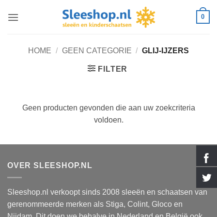
Ga
0
naar
inhoud
HOME
/
GEEN CATEGORIE
/
GLIJ-IJZERS
FILTER
Geen producten gevonden die aan uw zoekcriteria
voldoen.
OVER SLEESHOP.NL
Sleeshop.nl verkoopt sinds 2008 sleeën en schaatsen van
gerenommeerde merken als Stiga, Colint, Gloco en
Nijdam. Dit doen we behalve in Nederland en België ook