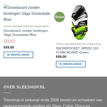
Nieuw
STIGA SNOWBOARD EN SNEEUW MATRAS
Snowboard zonder bindingen
Stiga Snowskate Blue
STIGA SNOWBOARD EN SNEEUW MATRAS
Beoordeling
€
69,00
SNOWROCKET SPEED 110
4
uit 5
FOAM BOARD Green
IN WINKELMAND
€
69,00
IN WINKELMAND
OVER SLEESHOP.NL
Sleeshop.nl verkoopt sinds 2008 sleeën en schaatsen van
gerenommeerde merken als Stiga, Colint, Gloco en