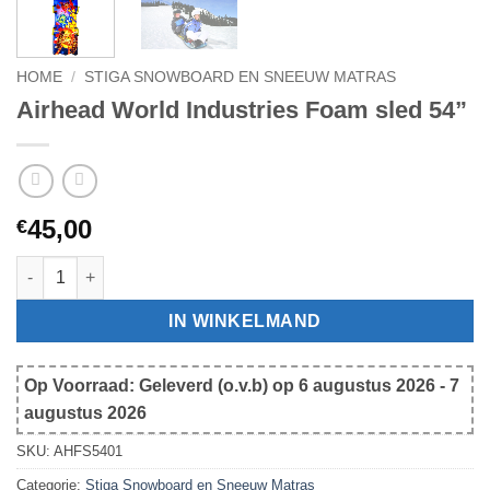
HOME
/
STIGA SNOWBOARD EN SNEEUW MATRAS
Airhead World Industries Foam sled 54”
45,00
€
Airhead World Industries Foam sled 54” aantal
IN WINKELMAND
Op Voorraad: Geleverd (o.v.b) op 6 augustus 2026 - 7
augustus 2026
SKU:
AHFS5401
Categorie:
Stiga Snowboard en Sneeuw Matras