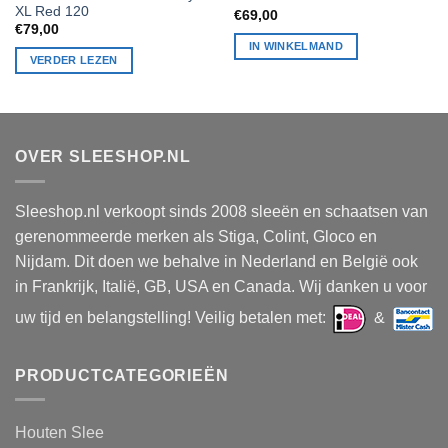
XL Red 120
Beoordeling
€
69,00
4
uit 5
€
79,00
IN WINKELMAND
VERDER LEZEN
OVER SLEESHOP.NL
Sleeshop.nl verkoopt sinds 2008 sleeën en schaatsen van
gerenommeerde merken als Stiga, Colint, Gloco en
Nijdam. Dit doen we behalve in Nederland en België ook
in Frankrijk, Italië, GB, USA en Canada. Wij danken u voor
uw tijd en belangstelling! Veilig betalen met:
&
PRODUCTCATEGORIEËN
Houten Slee