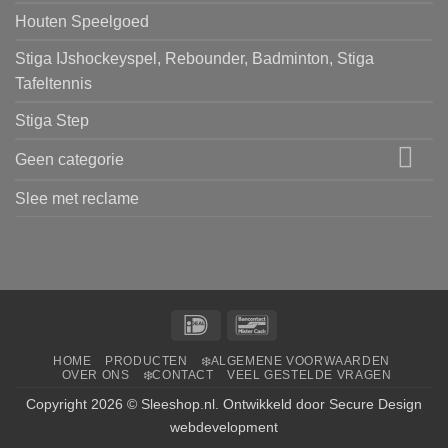
Houten Speelgoed
Stiga IJshockeyspel, Rebounder, Badminton, Stiga
Tafeltennis
Stiga Step
Geen categorie
Slee met reclame
IDeal
Bancontact
HOME
PRODUCTEN
❄️ALGEMENE VOORWAARDEN
OVER ONS
❄️CONTACT
VEEL GESTELDE VRAGEN
Copyright 2026 ©
Sleeshop.nl
. Ontwikkeld door
Secure Design
webdevelopment