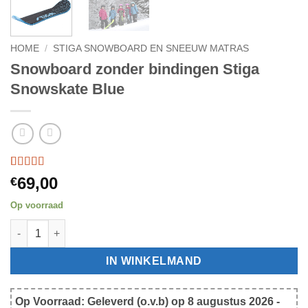
HOME
/
STIGA SNOWBOARD EN SNEEUW MATRAS
Snowboard zonder bindingen Stiga
Snowskate Blue
Gewaardeerd
1
69,00
€
4
op 5
gebaseerd
Op voorraad
op
klantbeoordeling
Snowboard zonder bindingen Stiga Snowskate Blue aantal
IN WINKELMAND
Op Voorraad: Geleverd (o.v.b) op 8 augustus 2026 -