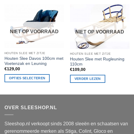
NIET OP VOORRAAD
NIET OP VOORRAAD
HOUTEN SLEE MET ZITJE
HOUTEN SLEE MET ZITJE
Houten Slee Davos 100cm met
Houten Slee met Rugleuning
Voetenzak en Leuning
110cm
€
129,00
€
109,00
OPTIES SELECTEREN
VERDER LEZEN
Dit
product
heeft
meerdere
OVER SLEESHOP.NL
variaties.
Deze
optie
Sleeshop.nl verkoopt sinds 2008 sleeën en schaatsen van
kan
gerenommeerde merken als Stiga, Colint, Gloco en