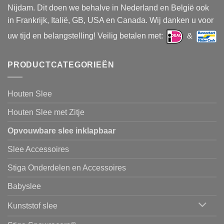
gekozen
Nijdam. Dit doen we behalve in Nederland en België ook
worden
in Frankrijk, Italië, GB, USA en Canada. Wij danken u voor
op
de
uw tijd en belangstelling! Veilig betalen met:
&
productpagina
PRODUCTCATEGORIEËN
Houten Slee
Houten Slee met Zitje
Opvouwbare slee inklapbaar
Slee Accessoires
Stiga Onderdelen en Accessoires
Babyslee
Kunststof slee