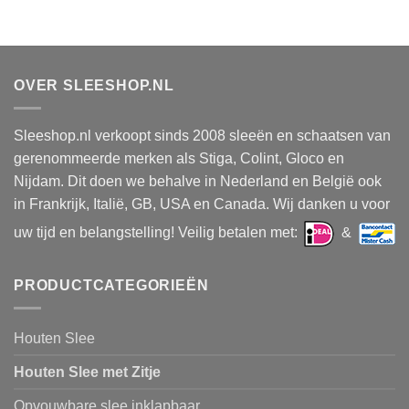
Dit
product
heeft
meerdere
variaties.
OVER SLEESHOP.NL
Deze
optie
Sleeshop.nl verkoopt sinds 2008 sleeën en schaatsen van
kan
gekozen
gerenommeerde merken als Stiga, Colint, Gloco en
worden
Nijdam. Dit doen we behalve in Nederland en België ook
op
in Frankrijk, Italië, GB, USA en Canada. Wij danken u voor
de
uw tijd en belangstelling! Veilig betalen met:
&
productpagina
PRODUCTCATEGORIEËN
Houten Slee
Houten Slee met Zitje
Opvouwbare slee inklapbaar