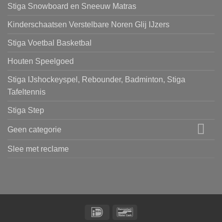
Stiga Snowboard en Sneeuw Matras
Kinderschaatsen Verstelbare Noren Glij IJzers
Stiga Voetbal Basketbal
Houten Speelgoed
Stiga IJshockeyspel, Rebounder, Badminton, Stiga
Tafeltennis
Stiga Step
Geen categorie
Slee met reclame
IDeal
Bancontact