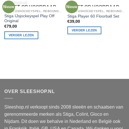
Nieuw
NIET OP VOORRAAD
Nieuw
NIET OP VOORRAAD
STIGA IJSHOCKEYSPEL, REBOUNDER, BADMINTON, STIGA TAFELTENNIS
STIGA IJSHOCKEYSPEL, REBOUNDER, BADMINTON, STIGA TAFELTENNIS
Stiga IJsjockeyspel Play Off
Stiga Player 60 Floorball Set
Original
€
39,00
€
79,00
VERDER LEZEN
VERDER LEZEN
OVER SLEESHOP.NL
Sleeshop.nl verkoopt sinds 2008 sleeën en schaatsen van
gerenommeerde merken als Stiga, Colint, Gloco en
Nijdam. Dit doen we behalve in Nederland en België ook
in Frankrijk, Italië, GB, USA en Canada. Wij danken u voor