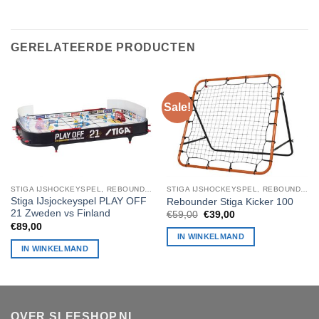
GERELATEERDE PRODUCTEN
Sale!
STIGA IJSHOCKEYSPEL, REBOUNDER, BADMINTON, STIGA TAFELTENNIS
STIGA IJSHOCKEYSPEL, REBOUNDER, BADMINTON, STIGA TAFELTENNIS
Stiga IJsjockeyspel PLAY OFF
Rebounder Stiga Kicker 100
21 Zweden vs Finland
Oorspronkelijke
Huidige
€
59,00
€
39,00
prijs
prijs
€
89,00
was:
is:
IN WINKELMAND
€59,00.
€39,00.
IN WINKELMAND
OVER SLEESHOP.NL