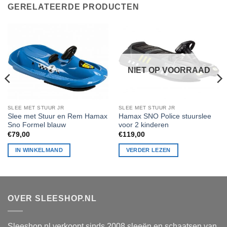
GERELATEERDE PRODUCTEN
NIET OP VOORRAAD
SLEE MET STUUR JR
SLEE MET STUUR JR
Slee met Stuur en Rem Hamax
Hamax SNO Police stuurslee
Sno Formel blauw
voor 2 kinderen
€
79,00
€
119,00
IN WINKELMAND
VERDER LEZEN
OVER SLEESHOP.NL
Sleeshop.nl verkoopt sinds 2008 sleeën en schaatsen van