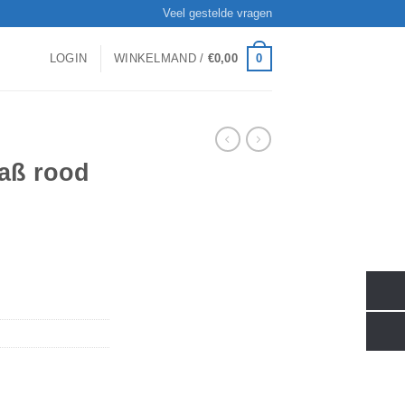
Veel gestelde vragen
0
LOGIN
WINKELMAND /
€
0,00
aß rood