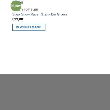
KUNSTSTOF SLEE
Nieuw
Stiga Snow Pacer Zw
KUNSTSTOF SLEE
€
39,00
Stiga Snow Pacer Grafix Bio Groen
€
39,00
IN WINKELMAND
IN WINKELMAND