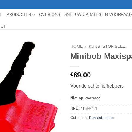
E
PRODUCTEN
OVER ONS
SNEEUW UPDATES EN VOORRAAD
ACT
HOME
/
KUNSTSTOF SLEE
Minibob Maxisp
69,00
€
Voor de echte liefhebbers
Niet op voorraad
SKU:
11599-1-1
Categorie:
Kunststof slee