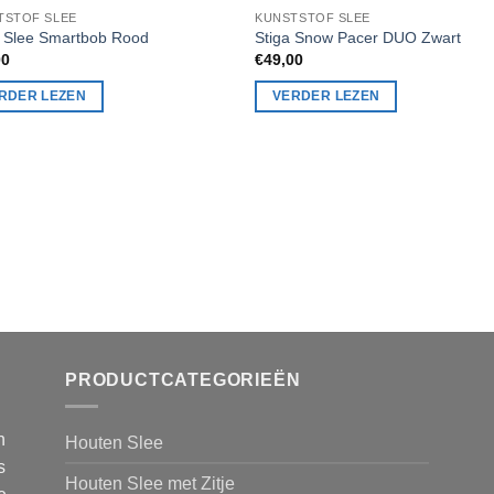
NIET OP VOORRAAD
NIET OP VOORRAAD
TSTOF SLEE
KUNSTSTOF SLEE
t Slee Smartbob Rood
Stiga Snow Pacer DUO Zwart
00
€
49,00
RDER LEZEN
VERDER LEZEN
PRODUCTCATEGORIEËN
n
Houten Slee
s
Houten Slee met Zitje