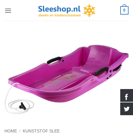
Ga
0
naar
inhoud
HOME
/
KUNSTSTOF SLEE