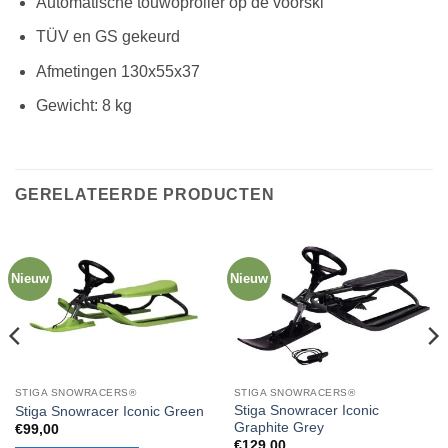
Automatische touwoproller op de voorski
TÜV en GS gekeurd
Afmetingen 130x55x37
Gewicht: 8 kg
GERELATEERDE PRODUCTEN
Nieuw
Nieuw
STIGA SNOWRACERS®
STIGA SNOWRACERS®
Stiga Snowracer Iconic
Stiga Snowracer Iconic Green
Graphite Grey
€
99,00
€
129,00