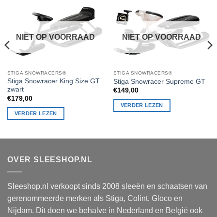
NIET OP VOORRAAD
NIET OP VOORRAAD
STIGA SNOWRACERS®
STIGA SNOWRACERS®
Stiga Snowracer King Size GT
Stiga Snowracer Supreme GT
zwart
€
149,00
€
179,00
VERDER LEZEN
VERDER LEZEN
OVER SLEESHOP.NL
Sleeshop.nl verkoopt sinds 2008 sleeën en schaatsen van
gerenommeerde merken als Stiga, Colint, Gloco en
Nijdam. Dit doen we behalve in Nederland en België ook