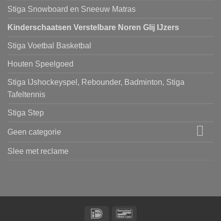
Stiga Snowboard en Sneeuw Matras
Kinderschaatsen Verstelbare Noren Glij IJzers
Stiga Voetbal Basketbal
Houten Speelgoed
Stiga IJshockeyspel, Rebounder, Badminton, Stiga
Tafeltennis
Stiga Step
Geen categorie
Slee met reclame
IDeal
Bancontact