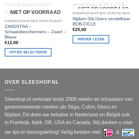
NIET OP VOORRAAD
NIET OP VOORRAAD
KINDERSCHAATSEN VERSTELBARE NOREN GLIJ IJZERS
Nijdam Glij-IJzers verstelbaar
KINDERSCHAATSEN VERSTELBARE NOREN GLIJ IJZERS
BOB-CICLE
ZANDSTRA –
€
25,00
Schaatsbeschermers – Zwart –
Blauw
VERDER LEZEN
€
12,00
OPTIES SELECTEREN
Dit
product
heeft
meerdere
OVER SLEESHOP.NL
variaties.
Deze
optie
Sleeshop.nl verkoopt sinds 2008 sleeën en schaatsen van
kan
gerenommeerde merken als Stiga, Colint, Gloco en
gekozen
Nijdam. Dit doen we behalve in Nederland en België ook
worden
in Frankrijk, Italië, GB, USA en Canada. Wij danken u voor
op
de
uw tijd en belangstelling! Veilig betalen met:
&
productpagina