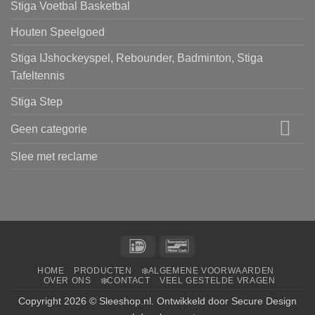
Stiga Voetbal Basketbal
Houten Speelgoed
Stiga IJshockeyspel, Rebounder, Badminton, Stiga
Tafeltennis
Stiga Step
Geen categorie
Slee met reclame
IDeal
Bancontact
HOME
PRODUCTEN
❄️ALGEMENE VOORWAARDEN
OVER ONS
❄️CONTACT
VEEL GESTELDE VRAGEN
Copyright 2026 ©
Sleeshop.nl
. Ontwikkeld door
Secure Design