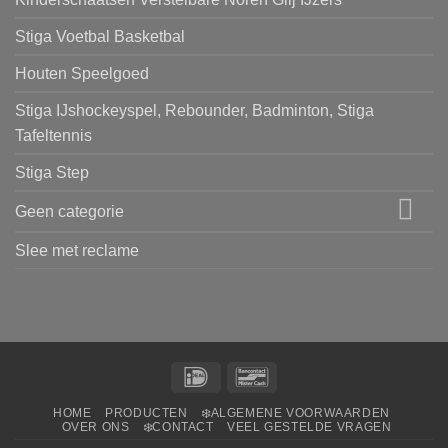
Stiga Voetbal Basketbal
Houten Speelgoed
Stiga IJshockeyspel, Rebounder, Badminton, Stiga
Tafeltennis
Stiga Step
Geen categorie
Slee met reclame
IDeal
Bancontact
HOME
PRODUCTEN
❄️ALGEMENE VOORWAARDEN
OVER ONS
❄️CONTACT
VEEL GESTELDE VRAGEN