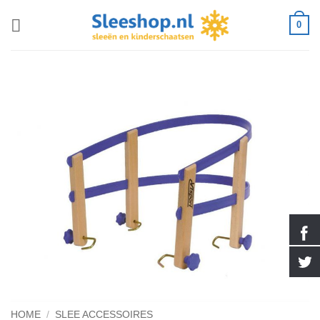
Ga
0
naar
inhoud
HOME
/
SLEE ACCESSOIRES