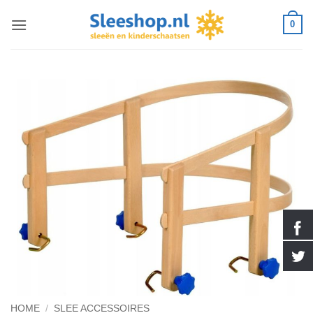
Ga
0
naar
inhoud
HOME
/
SLEE ACCESSOIRES