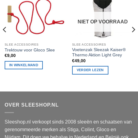
NIET OP VOORRAAD
SLEE ACCESSOIRES
SLEE ACCESSOIRES
Voetenzak Sleezak Kaiser®
Trektouw voor Gloco Slee
Thermo Aktion Light Grey
€
9,00
€
49,00
IN WINKELMAND
VERDER LEZEN
OVER SLEESHOP.NL
Sleeshop.nl verkoopt sinds 2008 sleeën en schaatsen van
gerenommeerde merken als Stiga, Colint, Gloco en
Nijdam. Dit doen we behalve in Nederland en België ook