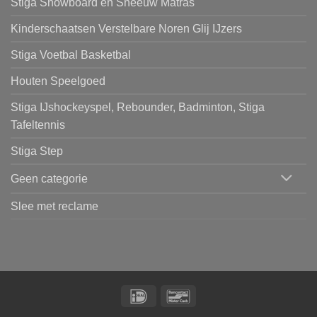
Stiga Snowboard en Sneeuw Matras
Kinderschaatsen Verstelbare Noren Glij IJzers
Stiga Voetbal Basketbal
Houten Speelgoed
Stiga IJshockeyspel, Rebounder, Badminton, Stiga
Tafeltennis
Stiga Step
Geen categorie
Slee met reclame
IDeal
Bancontact