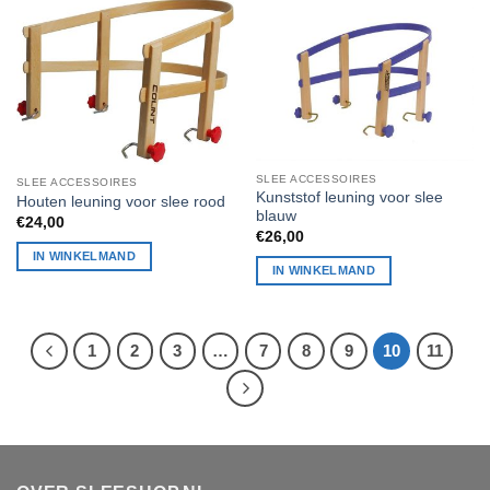
SLEE ACCESSOIRES
SLEE ACCESSOIRES
Kunststof leuning voor slee
Houten leuning voor slee rood
blauw
€
24,00
€
26,00
IN WINKELMAND
IN WINKELMAND
1
2
3
…
7
8
9
10
11