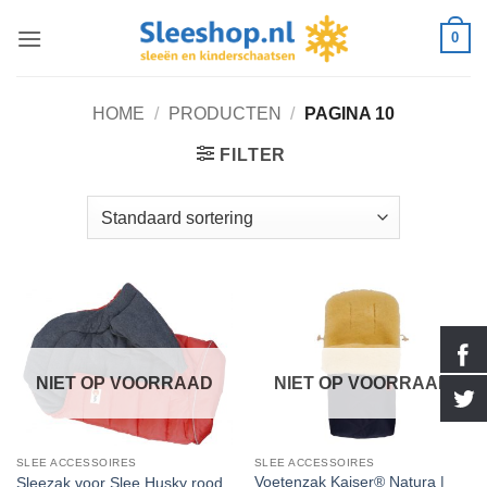
Ga
0
naar
inhoud
HOME
/
PRODUCTEN
/
PAGINA 10
FILTER
NIET OP VOORRAAD
NIET OP VOORRAAD
SLEE ACCESSOIRES
SLEE ACCESSOIRES
Voetenzak Kaiser® Natura |
Sleezak voor Slee Husky rood